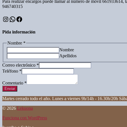
Para realizar encargos puede llamar al número de móvil 661933614, 
946740315
Instagram
WhatsApp
Facebook
Pida información
Nombre
*
Nombre
Apellidos
Correo electrónico
*
Teléfono
*
Comentario
*
Enviar
Martes cerrado todo el año. Lunes a viernes 9h/14h - 16.30h/20h Sá
© 2026
Lekuona
Funciona con WordPress