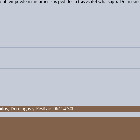
también puede mandarnos sus pedidos a través del whatsapp. Del mismo
bados, Domingos y Festivos 9h/ 14.30h