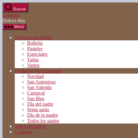
Saltar
Buscar
al
Lekuona
contenido
Dulces días
Menú
Nuestros productos
Bollería
Pasteles
Especiales
Tartas
Varios
Productos de temporada
Navidad
San Antontxus
San Valentín
Carnaval
San Blas
Día del padre
Sema santa
Día de la madre
Todos los santos
Sobre nosostros
Contacto