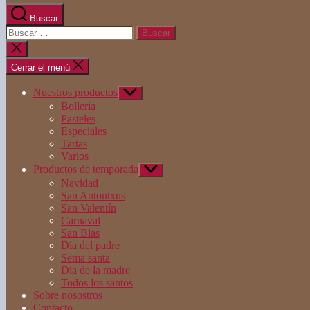
Buscar
Buscar:
Cerrar
la
búsqueda
Cerrar el menú
Nuestros productos
Mostrar
el
Bollería
submenú
Pasteles
Especiales
Tartas
Varios
Productos de temporada
Mostrar
el
Navidad
submenú
San Antontxus
San Valentín
Carnaval
San Blas
Día del padre
Sema santa
Día de la madre
Todos los santos
Sobre nosostros
Contacto